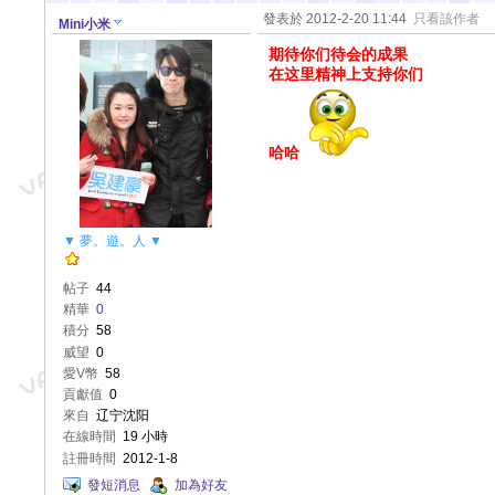
發表於 2012-2-20 11:44
只看該作者
Mini小米
期待你们待会的成果
在这里精神上支持你们
哈哈
▼ 夢。遊。人 ▼
帖子
44
精華
0
積分
58
威望
0
愛V幣
58
貢獻值
0
來自
辽宁沈阳
在線時間
19 小時
註冊時間
2012-1-8
發短消息
加為好友