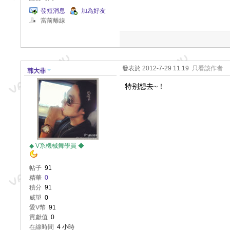
發短消息
加為好友
當前離線
發表於 2012-7-29 11:19
只看該作者
韩大非
特别想去~！
◆ V系機械舞學員 ◆
帖子
91
精華
0
積分
91
威望
0
愛V幣
91
貢獻值
0
在線時間
4 小時