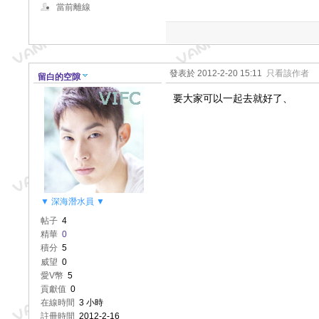
當前離線
發表於 2012-2-20 15:11
只看該作者
留白的空隙
要大家可以一起去就好了、
▼ 深海潛水員 ▼
帖子
4
精華
0
積分
5
威望
0
愛V幣
5
貢獻值
0
在線時間
3 小時
註冊時間
2012-2-16