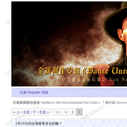
註冊 Register
登錄
吳建豪國際後援會 VanNess Wu International Fan Club
»
『 海外區 Overse
‹‹
‹‹ 上一主題
|
下一主題 ››
13
1
2
3月10日的台场签售有去的嘛？