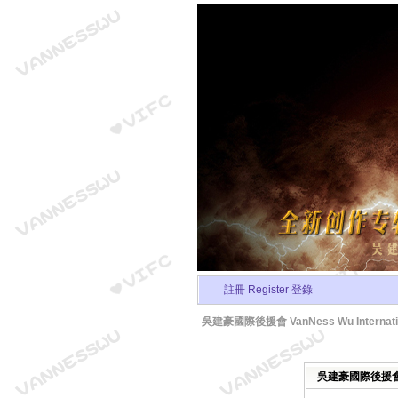
註冊 Register
登錄
吳建豪國際後援會 VanNess Wu Internation
吳建豪國際後援會 Van