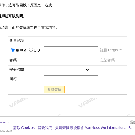
操作，這可能因以下原因之一造成
用戶組可以訪問。
請填寫下面的登錄表單後再嘗試訪問。
會員登錄
註冊 Register
用戶名
UID
密碼
忘記密碼
安全提問
回答
會員登錄
當前
msenz
清除 Cookies
-
聯繫我們
-
吳建豪國際後援會 VanNess Wu International Fan
ies, Gzip