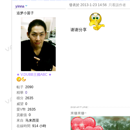
發表於 2013-1-23 14:56
只看該作者
yinna
追梦小茵子
谢谢分享
★ V.DUBB王國ABC ★
帖子
2090
精華
0
積分
2635
威望
0
愛V幣
2635
米修米修~
貢獻值
0
來自
马来西亚
在線時間
914 小時