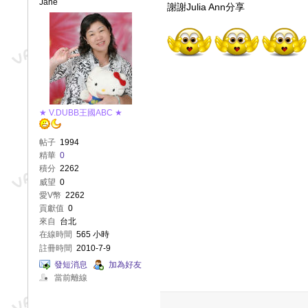
Jane
謝謝Julia Ann分享
★ V.DUBB王國ABC ★
帖子
1994
精華
0
積分
2262
威望
0
愛V幣
2262
貢獻值
0
來自
台北
在線時間
565 小時
註冊時間
2010-7-9
發短消息
加為好友
當前離線