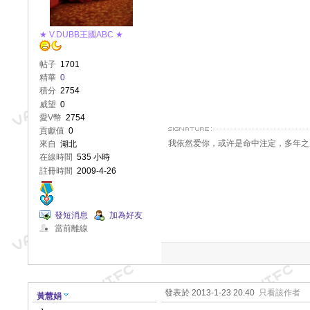
★ V.DUBB王國ABC ★
帖子
1701
精華
0
積分
2754
威望
0
愛V幣
2754
貢獻值
0
我依然爱你，或许是命中注定，多年之后任何
來自
湖北
在線時間
535 小時
註冊時間
2009-4-26
發短消息
加為好友
當前離線
發表於 2013-1-23 20:40
只看該作者
黃慧娟