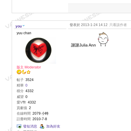
發表於 2013-1-24 14:12
只看該作者
you
yuu chan
謝謝Julia Ann
版主 Moderator
帖子
3524
精華
0
積分
4332
威望
0
愛V幣
4332
貢獻值
2
在線時間
2079 小時
註冊時間
2010-7-8
發短消息
加為好友