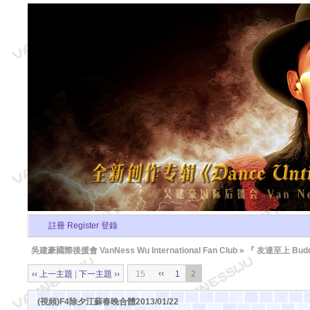
註冊 Register
登錄
吳建豪國際後援會 VanNess Wu International Fan Club
»
『 友達至上 Buddi
‹‹
‹‹ 上一主題
|
下一主題 ››
15
1
2
(視頻)F4除夕江蘇春晚合體2013/01/22