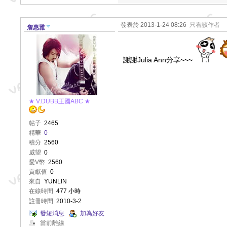
發表於 2013-1-24 08:26
只看該作者
詹惠雅
謝謝Julia Ann分享~~~
★ V.DUBB王國ABC ★
帖子
2465
精華
0
積分
2560
威望
0
愛V幣
2560
貢獻值
0
來自
YUNLIN
在線時間
477 小時
註冊時間
2010-3-2
發短消息
加為好友
當前離線