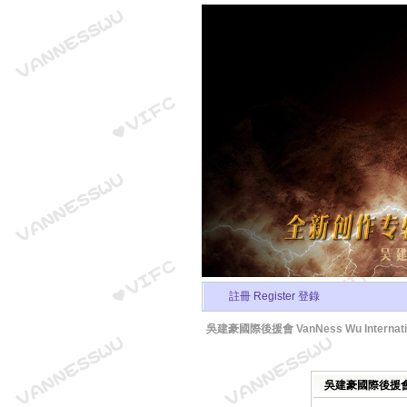
註冊 Register
登錄
吳建豪國際後援會 VanNess Wu Internation
吳建豪國際後援會 Van