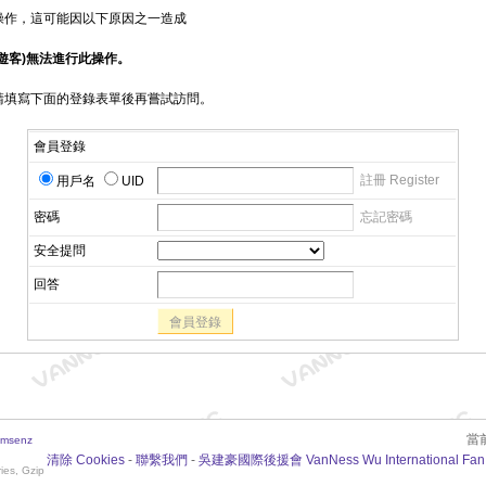
操作，這可能因以下原因之一造成
遊客)無法進行此操作。
請填寫下面的登錄表單後再嘗試訪問。
會員登錄
註冊 Register
用戶名
UID
密碼
忘記密碼
安全提問
回答
會員登錄
當前
msenz
清除 Cookies
-
聯繫我們
-
吳建豪國際後援會 VanNess Wu International Fan
ies, Gzip