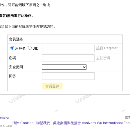
操作，這可能因以下原因之一造成
遊客)無法進行此操作。
請填寫下面的登錄表單後再嘗試訪問。
會員登錄
註冊 Register
用戶名
UID
密碼
忘記密碼
安全提問
回答
會員登錄
當前
msenz
清除 Cookies
-
聯繫我們
-
吳建豪國際後援會 VanNess Wu International Fan
ies, Gzip