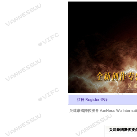
註冊 Register
登錄
吳建豪國際後援會 VanNess Wu Internation
吳建豪國際後援會 Van