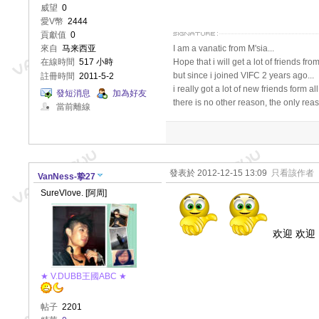
威望
0
愛V幣
2444
貢獻值
0
I am a vanatic from M'sia...
來自
马来西亚
Hope that i will get a lot of friends from
在線時間
517 小時
but since i joined VIFC 2 years ago...
註冊時間
2011-5-2
i really got a lot of new friends form al
發短消息
加為好友
there is no other reason, the only 
當前離線
發表於 2012-12-15 13:09
只看該作者
VanNess-挚27
SureVlove. [阿周]
欢迎 欢迎
★ V.DUBB王國ABC ★
帖子
2201