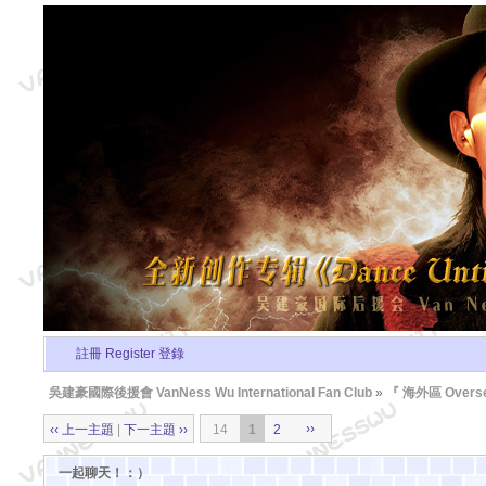
註冊 Register
登錄
吳建豪國際後援會 VanNess Wu International Fan Club
»
『 海外區 Overse
››
‹‹ 上一主題
|
下一主題 ››
14
1
2
一起聊天！：）