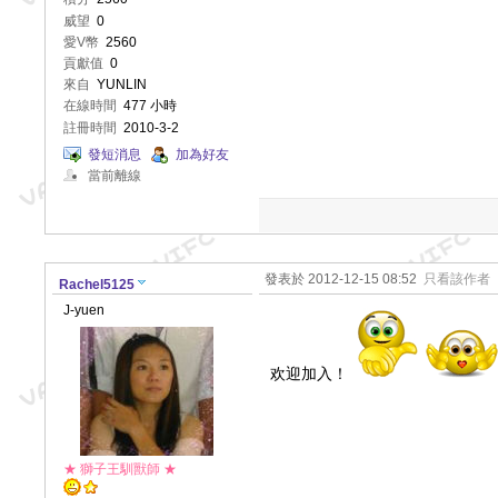
威望
0
愛V幣
2560
貢獻值
0
來自
YUNLIN
在線時間
477 小時
註冊時間
2010-3-2
發短消息
加為好友
當前離線
發表於 2012-12-15 08:52
只看該作者
Rachel5125
J-yuen
欢迎加入！
★ 獅子王馴獸師 ★