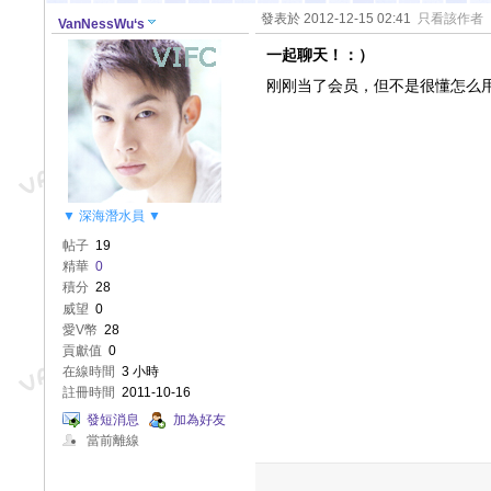
發表於 2012-12-15 02:41
只看該作者
VanNessWu‘s
一起聊天！：）
刚刚当了会员，但不是很懂怎么
▼ 深海潛水員 ▼
帖子
19
精華
0
積分
28
威望
0
愛V幣
28
貢獻值
0
在線時間
3 小時
註冊時間
2011-10-16
發短消息
加為好友
當前離線