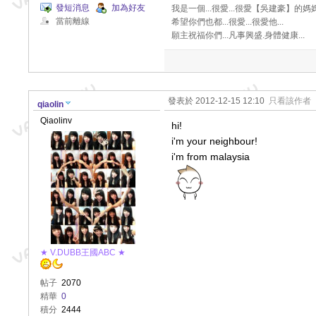
發短消息
加為好友
我是一個...很愛...很愛【吳建豪】的媽媽.
當前離線
希望你們也都...很愛...很愛他...
願主祝福你們...凡事興盛.身體健康...
發表於 2012-12-15 12:10
只看該作者
qiaolin
Qiaolinv
hi!
i'm your neighbour!
i'm from malaysia
★ V.DUBB王國ABC ★
帖子
2070
精華
0
積分
2444