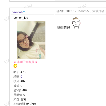
發表於 2012-12-15 02:55
只看該作者
Vannah
Lemon_Liu
嗨!!!你好
★ 小獅子飼養員 ★
帖子
475
精華
0
積分
482
威望
0
愛V幣
482
貢獻值
0
來自
台南
在線時間
94 小時