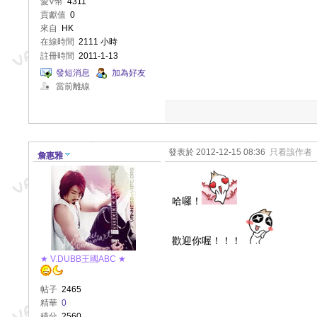
愛V幣
4311
貢獻值
0
來自
HK
在線時間
2111 小時
註冊時間
2011-1-13
發短消息
加為好友
當前離線
發表於 2012-12-15 08:36
只看該作者
詹惠雅
哈囉！
歡迎你喔！！！
★ V.DUBB王國ABC ★
帖子
2465
精華
0
積分
2560