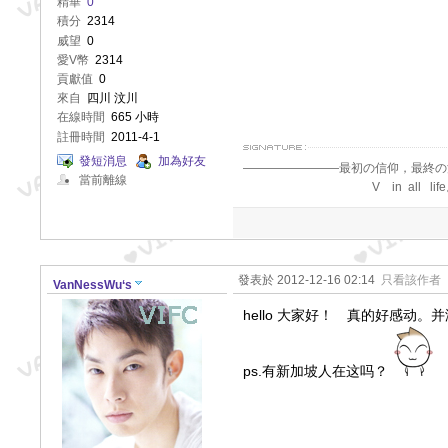
精華
0
積分
2314
威望
0
愛V幣
2314
貢獻值
0
來自
四川 汶川
在線時間
665 小時
註冊時間
2011-4-1
發短消息
加為好友
————————最初の信仰，最終の
當前離線
V in all life
發表於 2012-12-16 02:14
只看該作者
VanNessWu‘s
hello 大家好！ 真的好感
ps.有新加坡人在这吗？