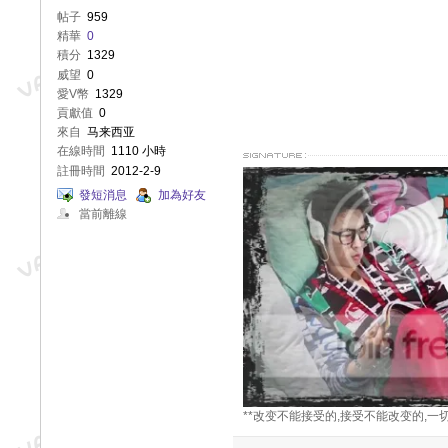
帖子
959
精華
0
積分
1329
威望
0
愛V幣
1329
貢獻值
0
來自
马来西亚
在線時間
1110 小時
註冊時間
2012-2-9
發短消息
加為好友
當前離線
**改变不能接受的,接受不能改变的,一切