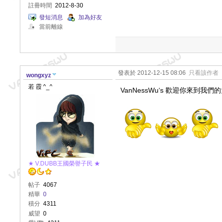
註冊時間
2012-8-30
發短消息
加為好友
當前離線
發表於 2012-12-15 08:06
只看該作者
wongxyz
若 霞 ^_^
VanNessWu‘s 歡迎你來到我們
★ V.DUBB王國榮譽子民 ★
帖子
4067
精華
0
積分
4311
威望
0