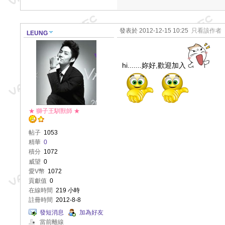
發表於 2012-12-15 10:25
只看該作者
LEUNG
hi.......妳好,歡迎加入
★ 獅子王馴獸師 ★
帖子
1053
精華
0
積分
1072
威望
0
愛V幣
1072
貢獻值
0
在線時間
219 小時
註冊時間
2012-8-8
發短消息
加為好友
當前離線