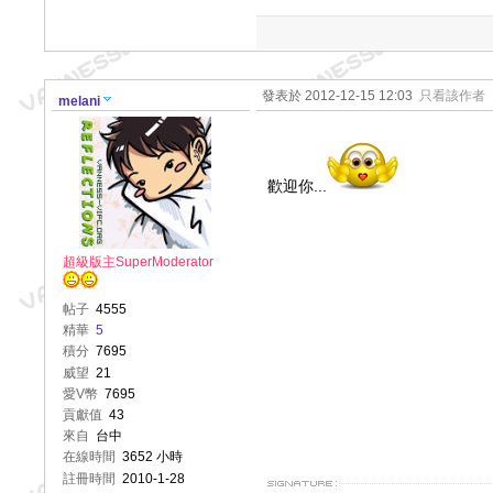
發表於 2012-12-15 12:03
只看該作者
melani
歡迎你...
超級版主SuperModerator
帖子
4555
精華
5
積分
7695
威望
21
愛V幣
7695
貢獻值
43
來自
台中
在線時間
3652 小時
註冊時間
2010-1-28