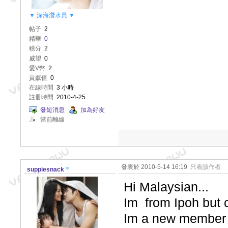
▼ 深海潛水員 ▼
帖子
2
精華
0
積分
2
威望
0
愛V幣
2
貢獻值
0
在線時間
3 小時
註冊時間
2010-4-25
發短消息
加為好友
當前離線
發表於 2010-5-14 16:19
只看該作者
suppiesnack
Hi Malaysian...
Im from Ipoh but cu
Im a new member 