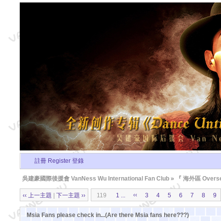
註冊 Register
登錄
吳建豪國際後援會 VanNess Wu International Fan Club
»
『 海外區 Overse
‹‹
‹‹ 上一主題
|
下一主題 ››
119
1 ...
3
4
5
6
7
8
9
Msia Fans please check in...(Are there Msia fans here???)