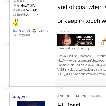
貢獻值
0
and of cos, when V
來自
MALAYSIA
在線時間
522 小時
註冊時間
2007-2-7
or keep in touch w
發短消息
加為好友
當前離線
www.worldvision.com.my
Get yourself the Charitable CCM music
http://www.vannesswu.org/bbs/view
For more info, log on to www.3rdwav
VISIT my blog at www.alivenotdead.c
VIFC_M'sia blog : http://www.vifcmsia
發表於 2010-7-14 22:18
只看該作者
Mindy_W
Hi, Jessi...