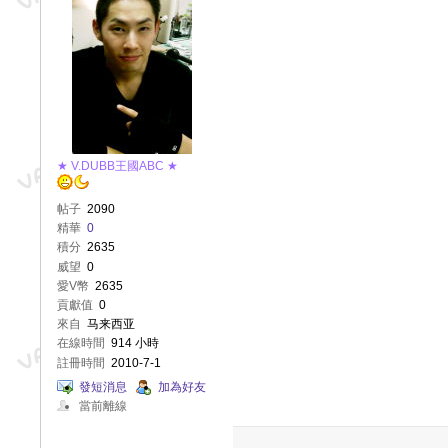
★ V.DUBB王國ABC ★
帖子
2090
精華
0
積分
2635
威望
0
愛V幣
2635
貢獻值
0
來自
马来西亚
在線時間
914 小時
註冊時間
2010-7-1
發短消息
加為好友
當前離線