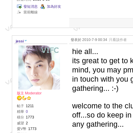
發短消息
加為好友
當前離線
發表於 2010-7-9 00:34
只看該作者
jessi
hie all...
its great to get t
mind, you may pm 
in touch with you 
gathering... :-)
版主 Moderator
welcome to the cl
帖子
1211
精華
0
off...so do keep i
積分
1773
any gathering...
威望
2
愛V幣
1773