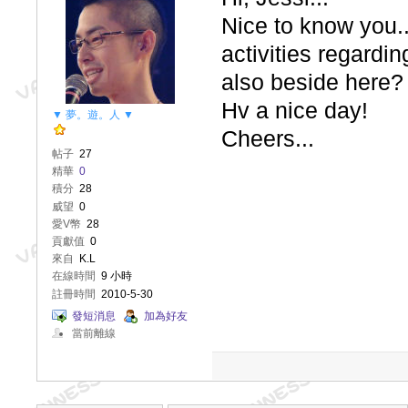
Nice to know you..
activities regardin
also beside here?
Hv a nice day!
▼ 夢。遊。人 ▼
Cheers...
帖子
27
精華
0
積分
28
威望
0
愛V幣
28
貢獻值
0
來自
K.L
在線時間
9 小時
註冊時間
2010-5-30
發短消息
加為好友
當前離線