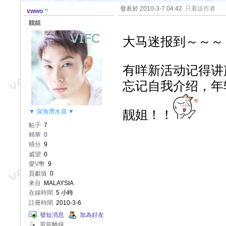
發表於 2010-3-7 04:42
只看該作者
vwwo
靓姐
大马迷报到～～～
有咩新活动记得讲
忘记自我介绍，年
▼ 深海潛水員 ▼
靓姐！！
帖子
7
精華
0
積分
9
威望
0
愛V幣
9
貢獻值
0
來自
MALAYSIA
在線時間
5 小時
註冊時間
2010-3-6
發短消息
加為好友
當前離線