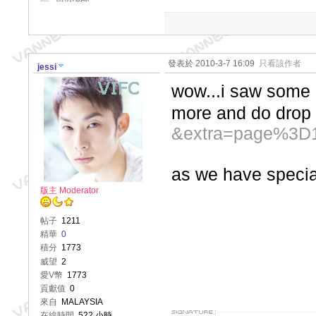
發表於 2010-3-7 16:09
只看該作者
jessi
wow...i saw some
more and do drop
&extra=page%3D
as we have specia
版主 Moderator
帖子
1211
精華
0
積分
1773
威望
2
愛V幣
1773
貢獻值
0
來自
MALAYSIA
在線時間
522 小時