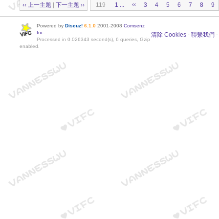
‹‹
‹‹ 上一主題
|
下一主題 ››
119
1 ...
3
4
5
6
7
8
9
Powered by
Discuz!
6.1.0
2001-2008
Comsenz
Inc.
清除 Cookies
-
聯繫我們
Processed in 0.026343 second(s), 6 queries, Gzip
enabled.