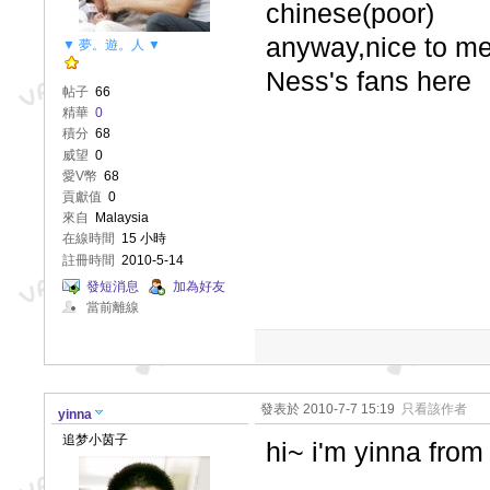
chinese(poor)
anyway,nice to mee
▼ 夢。遊。人 ▼
Ness's fans here
帖子
66
精華
0
積分
68
威望
0
愛V幣
68
貢獻值
0
來自
Malaysia
在線時間
15 小時
註冊時間
2010-5-14
發短消息
加為好友
當前離線
發表於 2010-7-7 15:19
只看該作者
yinna
追梦小茵子
hi~ i'm yinna from 