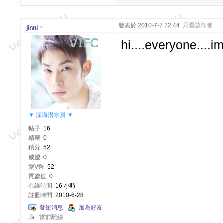
發表於 2010-7-7 22:44
只看該作者
jinni
hi....everyone....i
▼ 深海潛水員 ▼
帖子
16
精華
0
積分
52
威望
0
愛V幣
52
貢獻值
0
在線時間
16 小時
註冊時間
2010-6-28
發短消息
加為好友
當前離線