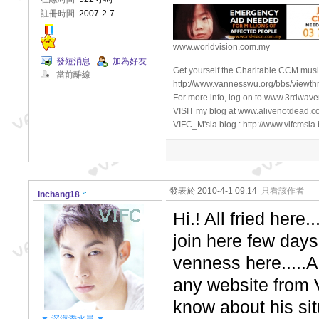
註冊時間
2007-2-7
www.worldvision.com.my
發短消息
加為好友
Get yourself the Charitable CCM music
當前離線
http://www.vannesswu.org/bbs/view
For more info, log on to www.3rdwav
VISIT my blog at www.alivenotdead.c
VIFC_M'sia blog : http://www.vifcmsia
發表於 2010-4-1 09:14
只看該作者
lnchang18
Hi.! All fried here
join here few days
venness here.....A
any website from
know about his situ