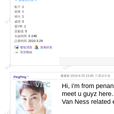
▼ 深海潛水員 ▼
帖子
1
精華
0
積分
1
威望
0
愛V幣
1
貢獻值
0
在線時間
3 小時
註冊時間
2010-3-29
發短消息
加為好友
當前離線
發表於 2010-4-25 23:05
只看該作者
PingPing
Hi, i'm from penan
meet u guyz here..
Van Ness related 