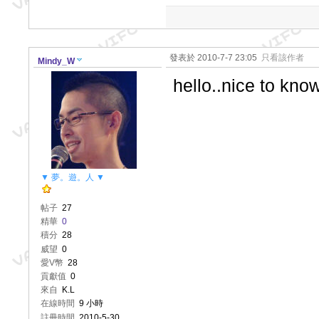
發表於 2010-7-7 23:05
只看該作者
Mindy_W
hello..nice to kno
▼ 夢。遊。人 ▼
帖子
27
精華
0
積分
28
威望
0
愛V幣
28
貢獻值
0
來自
K.L
在線時間
9 小時
註冊時間
2010-5-30